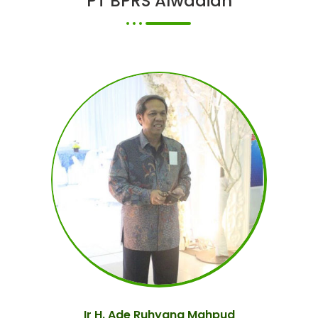
PT BPRS Alwadiah
Ir H. Ade Ruhyana Mahpud